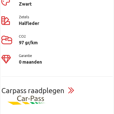
Zwart
Zetels
Halfleder
CO2
97 gr/km
Garantie
0 maanden
Carpass raadplegen