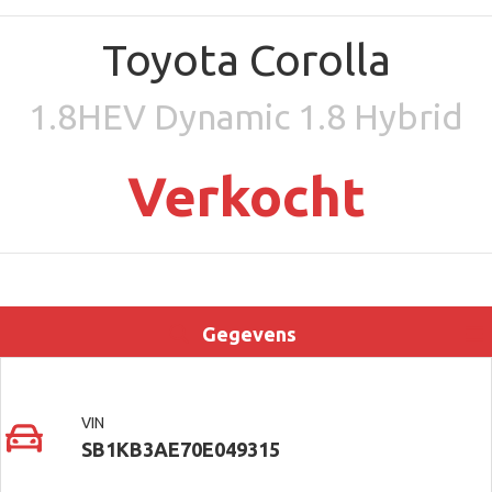
Toyota Corolla
1.8HEV Dynamic 1.8 Hybrid
Verkocht
Gegevens
Uitrusting
Locatie
Contact
VIN
SB1KB3AE70E049315