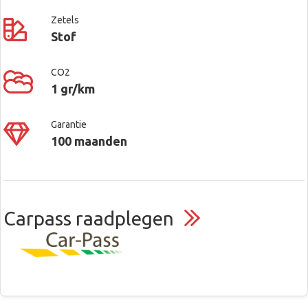
Zetels
Stof
CO2
1 gr/km
Garantie
100 maanden
Carpass raadplegen
Contacteer ons voor meer
Covamo – Toyota Center Mol