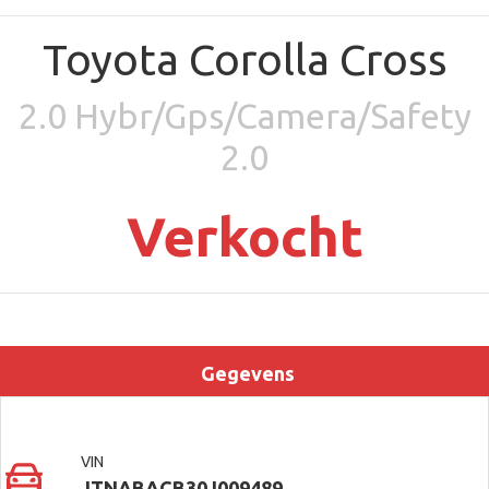
Toyota Corolla Cross
2.0 Hybr/Gps/Camera/Safety
2.0
Verkocht
Gegevens
Uitrusting
Locatie
Contact
VIN
JTNABACB30J009489