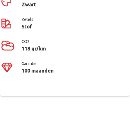
Zwart
Zetels
Stof
CO2
118 gr/km
Garantie
100 maanden
Contacteer ons voor meer
Covamo – Toyota Center Balen
Aanraakscherm
informatie
Adaptive Cruise Control
Soef 165