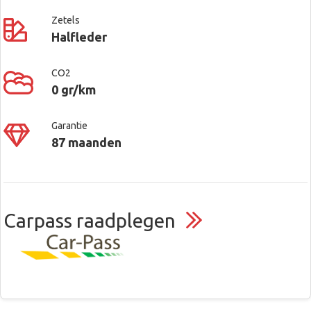
Zetels
Halfleder
CO2
0 gr/km
Garantie
87 maanden
Carpass raadplegen
Contacteer ons voor meer
Covamo – Toyota Center Pelt