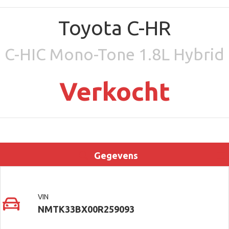
Toyota C-HR
C-HIC Mono-Tone 1.8L Hybrid
Verkocht
Gegevens
Uitrusting
Locatie
Contact
VIN
NMTK33BX00R259093